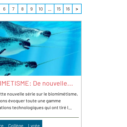
6
7
8
9
10
...
15
16
>
IMETISME: De nouvelle...
tte nouvelle série sur le biomimétisme,
lons évoquer toute une gamme
tions technologiques qui ont tiré l...
re
Collège
Lycée