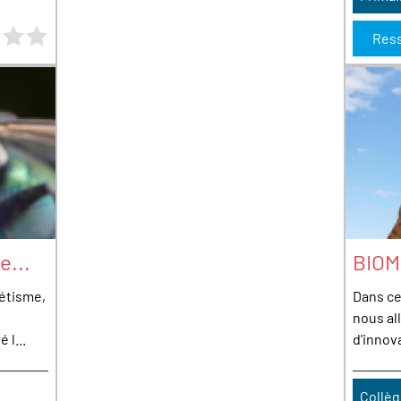
0 étoiles sur 4
Res
e...
BIOM
métisme,
Dans ce
nous al
 l...
d'innova
Collè