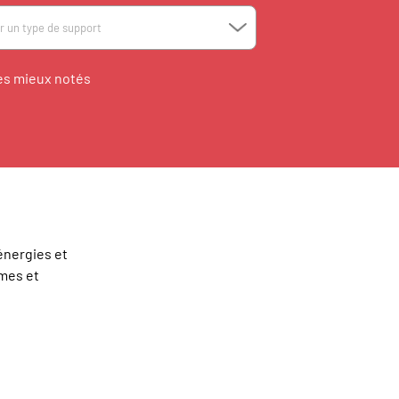
ir un type de support
es mieux notés
énergies et
ames
et