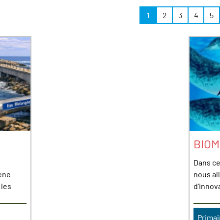
1
2
3
4
5
BIOM
Dans ce
mène
nous al
 les
d'innova
Primai