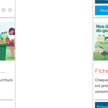
0 étoiles sur 4
Res
...
Fich
urriture
Chaque 
est jeté
consomm
Primai