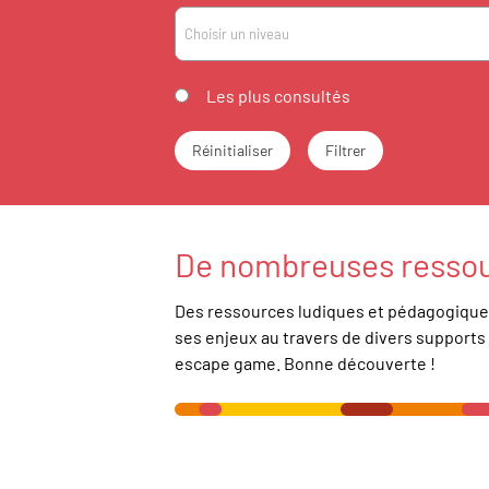
Choisir un niveau
Les plus consultés
Réinitialiser
Filtrer
De nombreuses resso
Des ressources ludiques et pédagogiques
ses enjeux au travers de divers support
escape game
. Bonne découverte !