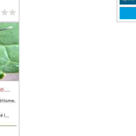
0 étoiles sur 4
e...
métisme,
 l...