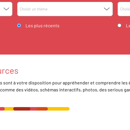
Choisir un thème
Chois
Les plus récents
L
urces
 sont à votre disposition pour appréhender et comprendre les 
s comme des vidéos, schémas interactifs, photos, des
serious g