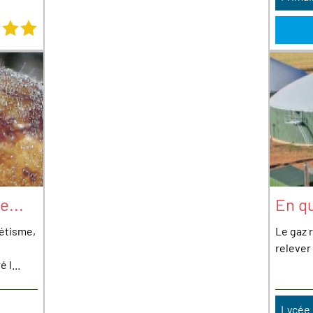
4 étoiles sur 4
e...
En qu
métisme,
Le gaz 
relever
 l...
Lycée