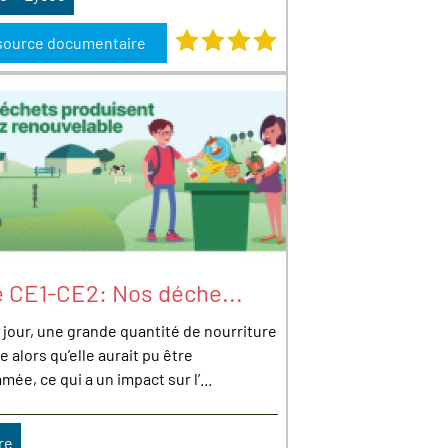
Note : 4 étoiles sur 4
source documentaire
e CE1-CE2: Nos déche...
jour, une grande quantité de nourriture
e alors qu’elle aurait pu être
ée, ce qui a un impact sur l’...
re