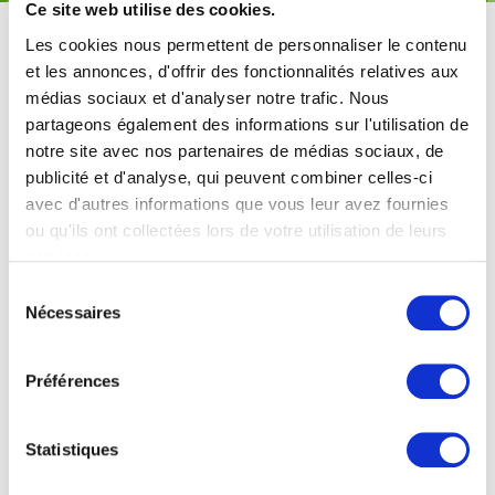
Ce site web utilise des cookies.
Enerjalia, la ville des métiers de
Les cookies nous permettent de personnaliser le contenu
et les annonces, d'offrir des fonctionnalités relatives aux
l’énergie
médias sociaux et d'analyser notre trafic. Nous
partageons également des informations sur l'utilisation de
notre site avec nos partenaires de médias sociaux, de
publicité et d'analyse, qui peuvent combiner celles-ci
Découvrir les métiers du secteur de l'énergie d'une
avec d'autres informations que vous leur avez fournies
manière originale, cela vous intéresse? Alors,
ou qu'ils ont collectées lors de votre utilisation de leurs
choisissez votre avatar et parcourez la ville pour
services.
rencontrer nos experts! Cette ville concentre les
Sélection
Nécessaires
métiers d'avenir de la filière énergétique.
du
consentement
Vous pourrez même remplir des missions et
Préférences
partager quelques instants du quotidien des
professionnels rencontrés sur le terrain.
Statistiques
NB: Le premier téléchargement peut paraître un