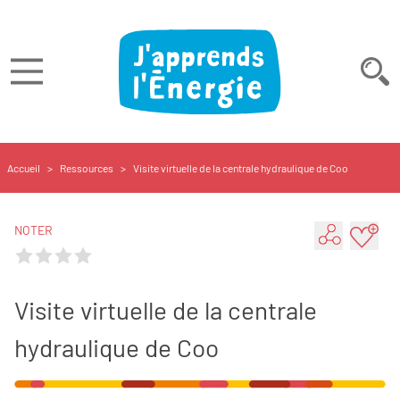
Aller au contenu principal
Accueil
>
Ressources
>
Visite virtuelle de la centrale hydraulique de Coo
NOTER
Partager .
Ajout
Visite virtuelle de la centrale
hydraulique de Coo