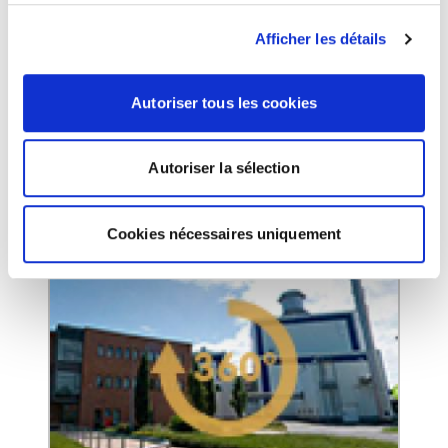
Les centrales éoliennes
Afficher les détails
Document PDF pour développer ses
Autoriser tous les cookies
connaissances sur les centrales éoliennes
terrestres et en mer.
Autoriser la sélection
Collège
Lycée
Cookies nécessaires uniquement
Note : 3.5 étoiles sur
Ressource documentaire