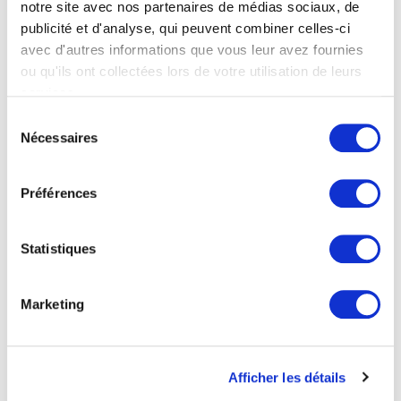
notre site avec nos partenaires de médias sociaux, de
publicité et d'analyse, qui peuvent combiner celles-ci
avec d'autres informations que vous leur avez fournies
ou qu'ils ont collectées lors de votre utilisation de leurs
Articles associés
services.
Sélection
Nécessaires
du
consentement
Préférences
Statistiques
Marketing
Parc éolien de Plouarzel
Ce Parc éolien est situé au lieu-dit "les deux
croix". Il est géré par ENGIE green, une filiale
Afficher les détails
d'ENGIE. Ce site est ouvert aux visites.