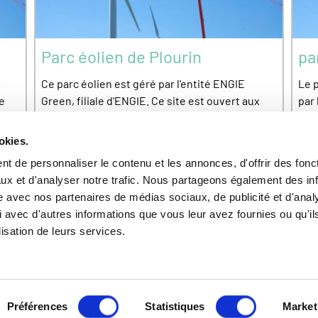
Parc éolien de Plourin
pa
x
Ce parc éolien est géré par l'entité ENGIE
Le p
le
Green, filiale d'ENGIE. Ce site est ouvert aux
par 
visites.
ENGI
okies.
t de personnaliser le contenu et les annonces, d'offrir des fonct
ux et d'analyser notre trafic. Nous partageons également des in
site avec nos partenaires de médias sociaux, de publicité et d'anal
 avec d'autres informations que vous leur avez fournies ou qu'il
lisation de leurs services.
FAQ
Charte de données personnelles
Plan du site
Préférences
Statistiques
Market