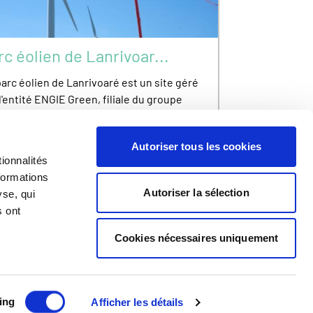
rc éolien de Lanrivoar...
arc éolien de Lanrivoaré est un site géré
l'entité ENGIE Green, filiale du groupe
E. Ce site est ouvert aux visites.
Autoriser tous les cookies
ionnalités
formations
Autoriser la sélection
yse, qui
s ont
Cookies nécessaires uniquement
Mentions Légales
Crédits
ing
Afficher les détails