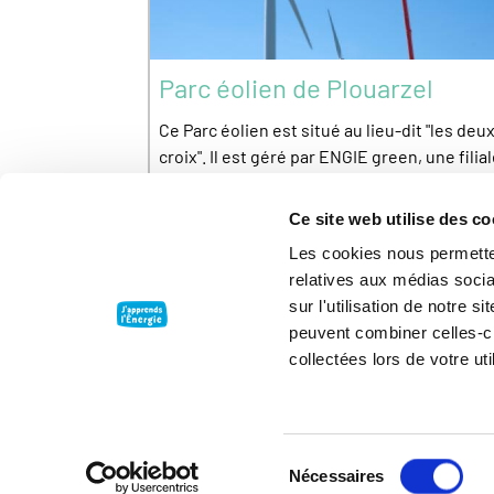
Parc éolien de Plouarzel
Ce Parc éolien est situé au lieu-dit "les deu
croix". Il est géré par ENGIE green, une filia
d'ENGIE. Ce site est ouvert aux visites.
Ce site web utilise des co
Les cookies nous permetten
relatives aux médias socia
sur l'utilisation de notre 
peuvent combiner celles-ci
collectées lors de votre uti
Présentation
Contact
Sélection
Accessibilité : non conforme
Nécessaires
du