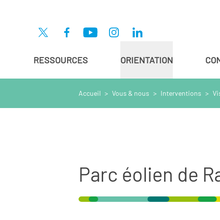
Aller au contenu principal
RESSOURCES
ORIENTATION
CO
Accueil
>
Vous & nous
>
Interventions
>
Vi
Parc éolien de 