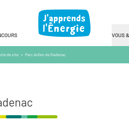
NCOURS
VOUS 
site de site
>
Parc éolien de Radenac
Radenac